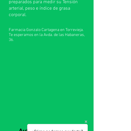
preparados para medir su Tensión
arterial, peso e índice de grasa
corporal.
Farmacia Gonzalo Cartagena en Torrevieja.
Te esperamos en la Avda. de las Habaneras,
36.
Auf Instagram folgen