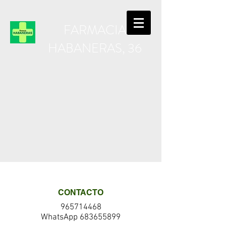
FARMACIA
HABANERAS, 36
CONTACTO
965714468
WhatsApp
683655899