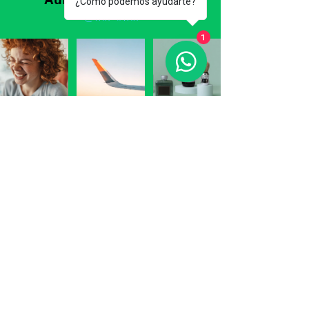
¿Cómo podemos ayudarte?
@wix
#wix
1