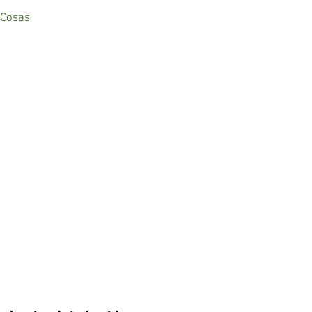
 Cosas
A
 36