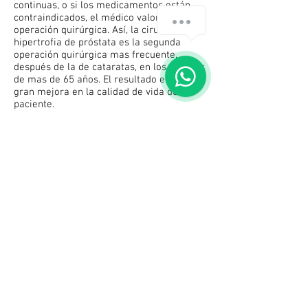
continuas, o si los medicamentos están
contraindicados, el médico valorará la
operación quirúrgica. Así, la cirugía por
hipertrofia de próstata es la segunda
operación quirúrgica mas frecuente,
después de la de cataratas, en los varones
de mas de 65 años. El resultado es una
gran mejora en la calidad de vida del
paciente.
Sin embargo, el hecho de tener adenoma
de próstata no significa necesariamente
que se necesite tratamiento, ya que
muchos hombres tienen pocos o ningún
problema urinario. De cualquier forma se
debe acudir al médico periódicamente
para que controle la evolución de la
enfermedad y ante cualquier duda del
tratamiento, no olvide consultar a su
farmacéutico. Además es conveniente que
a partir de los 50 años, todos los hombres
sanos se sometan a una revisión médica
periódica para determinar el estado de su
próstata.