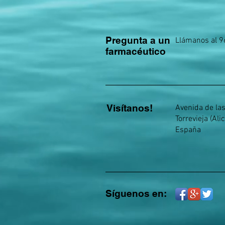
Pregunta a un
Llámanos al 9
farmacéutico
Visítanos!
Avenida de la
Torrevieja (Ali
España
Síguenos en: