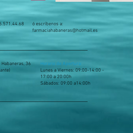
6.571.44.68
ó escríbenos a:
farmaciahabaneras@hotmail.es
s Habaneras, 36
Horario de Apertura:
cante)
Lunes a Viernes: 09:00-14:00 -
17:00 a 20:00h
​​Sábados: 09:00 a14:00h