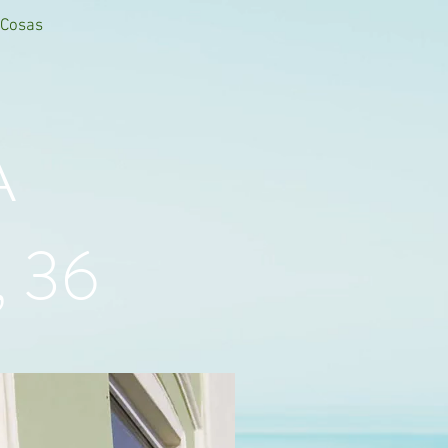
 Cosas
A
 36